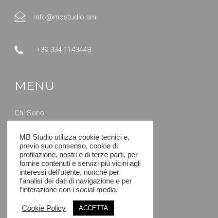
info@mbstudio.sm
+39 334 1143448
MENU
Chi Sono
Servizi
Contatti
MB Studio utilizza cookie tecnici e,
previo suo consenso, cookie di
Lavori Eseguiti
profilazione, nostri e di terze parti, per
Privacy policy
fornire contenuti e servizi più vicini agli
Cookie Policy
interessi dell’utente, nonché per
l'analisi dei dati di navigazione e per
l’interazione con i social media.
Cookie Policy
ACCETTA